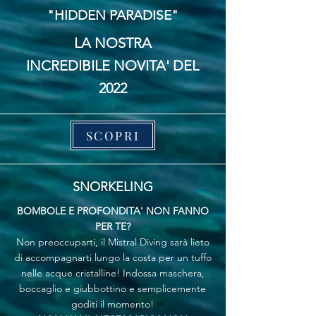
"HIDDEN PARADISE"
LA NOSTRA
INCREDIBILE NOVITA' DEL
2022
SCOPRI
SNORKELING
BOMBOLE E PROFONDITA' NON FANNO
PER TE?
Non preoccuparti, il Mistral Diving sarà lieto
di accompagnarti lungo la costa per un tuffo
nelle acque cristalline! Indossa maschera,
boccaglio e giubbottino e semplicemente
goditi il momento!