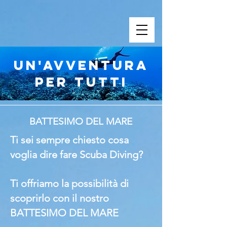
un'avventura
per tutti
BATTESIMO DEL MARE
Ti sei sempre chiesto cosa
voglia dire fare Scuba Diving?
Ti offriamo la possibilità di
scoprirlo con il nostro
BATTESIMO DEL MARE